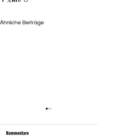
Ähnliche Beiträge
Niederlage für Eskandari-
Grünberg
Kommentare
Grüne beschließen Abwahl