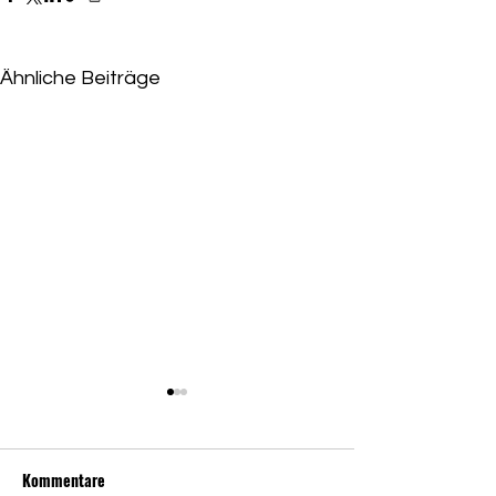
Ähnliche Beiträge
Niederlage für Eskandari-
Grünberg
Kommentare
Grüne beschließen Abwahl