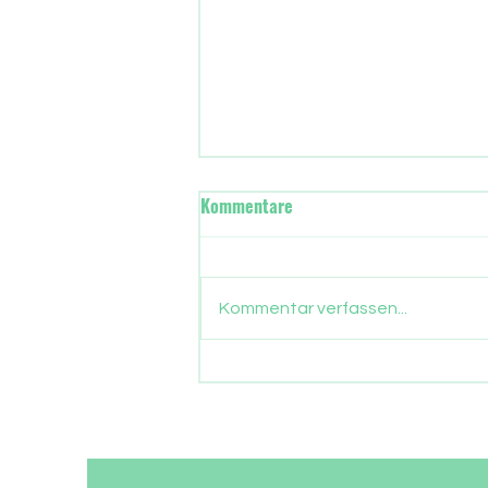
Wann übernimmt in Frankfurt
Kommentare
die neue Stadtregierung?
Gut drei Monate sind
vergangen, seit die Frankfurter
Kommentar verfassen...
ein neues Stadtparlament
gewählt haben. Nun gehen auch
die Parlamentarier in die
Sommerpause. Zeit, Bilanz zu
ziehen, was aus dem
Wählervotum gewor