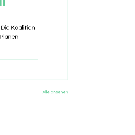
uf
Die Koalition 
 Plänen.
Alle ansehen