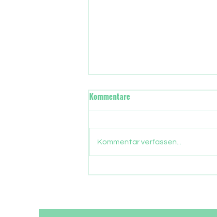
Wann übernimmt in Frankfurt
Kommentare
die neue Stadtregierung?
Gut drei Monate sind
vergangen, seit die Frankfurter
Kommentar verfassen...
ein neues Stadtparlament
gewählt haben. Nun gehen auch
die Parlamentarier in die
Sommerpause. Zeit, Bilanz zu
ziehen, was aus dem
Wählervotum gewor