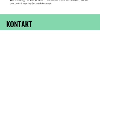
KONTAKT
Verantwortlicher:
Vorfahrt Frankfurt e.V.
Darmstädter Landstraße 199
60598 Frankfurt
E-Mail:
info@vorfahrt-frankfurt.de
Homepage:
www.vorfahrt-
frankfurt.de
Frankfurt am Main 2025
Satzung
Cookies
Datenschutz